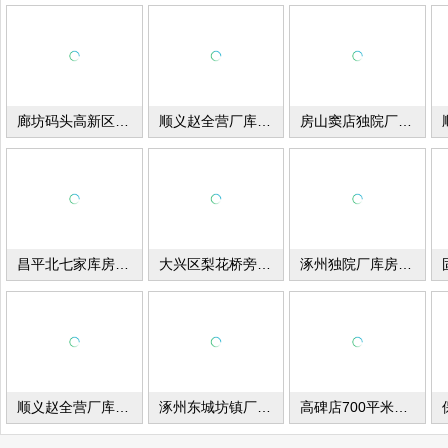
廊坊码头高新区楼房出租
顺义赵全营厂库房出租
房山窦店独院厂库房出租
昌平北七家库房出租
大兴区梨花桥旁独院库房出租
涿州独院厂库房出租
顺义赵全营厂库房出租
涿州东城坊镇厂库房、冷库出租
高碑店700平米厂库房出租