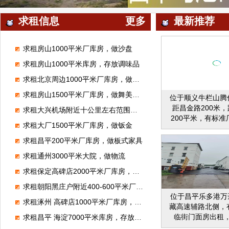
求租信息
更多
最新推荐
求租房山1000平米厂库房，做沙盘
求租房山1000平米库房，存放调味品
求租北京周边1000平米厂库房，做腻子粉
求租房山1500平米厂库房，做舞美展览
位于顺义牛栏山腾
距昌金路200米，
求租大兴机场附近十公里左右范围库房厂房1000平米左右能进大车的
200平米，有标准
求租大厂1500平米厂库房，做钣金
层、5层半层每层167
出租，金刚砂硬化
求租昌平200平米厂库房，做板式家具
梯，有消防通道，
求租通州3000平米大院，做物流
2000KW变压器
交通便利，价
求租保定高碑店2000平米厂库房，加工无纺布
求租朝阳黑庄户附近400-600平米厂库房，做市区配送
位于昌平乐多港万
求租涿州 高碑店1000平米厂库房，做装修材料
藏高速辅路北侧，有
临街门面房出租
求租昌平 海淀7000平米库房，存放电子产品
饮、办公、职工