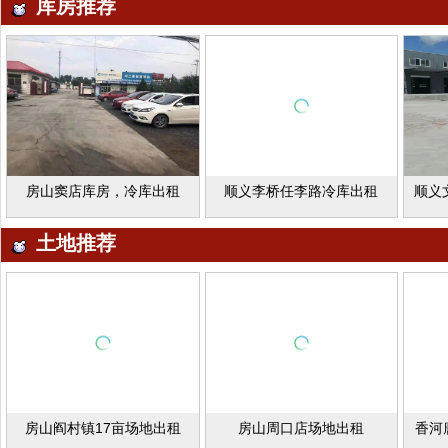
库房推荐
房山窦店库房，冷库出租
顺义李桥任李路冷库出租
土地推荐
房山阎村镇17亩场地出租
房山周口店场地出租
香河