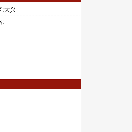
区:大兴
: