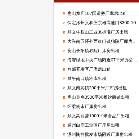
房山窦店107国道旁厂库房出租
保定涿州义和庄京雄高速口6300-100000平米标准高台库出租
顺义牛栏山工业区标准厂房出租
大兴南五环外西红门镇独院厂库房出租
房山长阳镇独院厂库房出租
海淀绿地中央广场附近67平米办公室出租
燕郊开发区厂库房出租
昌平南口镇冷库出租
顺义南彩镇200平米厂库房出租
房山良乡3500平米餐饮商铺出租
怀柔杨宋厂库房出租
顺义高丽营1000平米食品厂出租
通州白庙工业区厂库房出租
涿州陶营批发市场附近厂库房出租