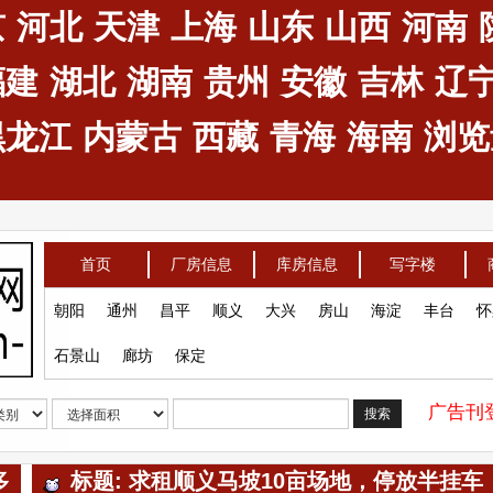
京
河北
天津
上海
山东
山西
河南
福建
湖北
湖南
贵州
安徽
吉林
辽
黑龙江
内蒙古
西藏
青海
海南
浏览量
首页
厂房信息
库房信息
写字楼
朝阳
通州
昌平
顺义
大兴
房山
海淀
丰台
怀
石景山
廊坊
保定
广告刊登
搜索
多
标题: 求租顺义马坡10亩场地，停放半挂车