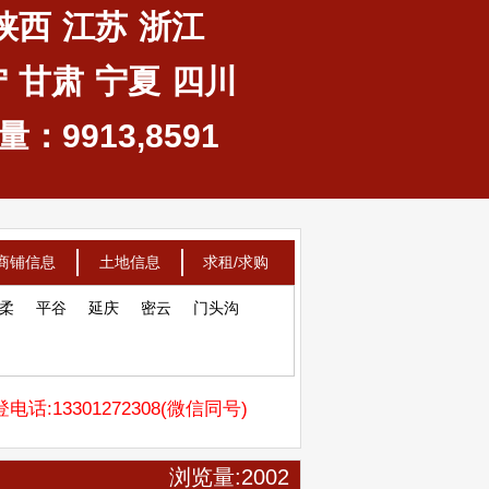
陕西
江苏
浙江
宁
甘肃
宁夏
四川
：9913,8591
商铺信息
土地信息
求租/求购
柔
平谷
延庆
密云
门头沟
电话:13301272308(微信同号)
浏览量:2002