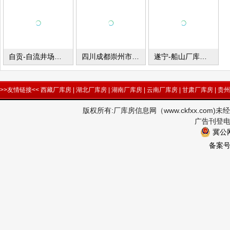
自贡-自流井场地出租
四川成都崇州市厂库房出租
遂宁-船山厂库房出租
>>友情链接<<
西藏厂库房
|
湖北厂库房
|
湖南厂库房
|
云南厂库房
|
甘肃厂库房
|
贵州
版权所有:厂库房信息网（www.ckfxx.co
广告刊登电话
冀公网
备案号