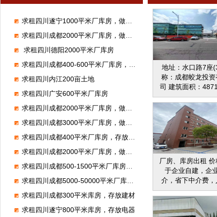
求租四川遂宁1000平米厂库房，做仓储
求租四川成都2000平米厂库房，做体育馆
求租四川德阳2000平米厂库房
求租四川成都400-600平米厂库房，存放汽车配件
地址：水口路7座(3
称：成都蛟龙投资
求租四川内江200亩土地
司 建筑面积：4871
求租四川广安600平米厂库房
地面积：3867.27
大洋路8座(69号）
求租四川成都2000平米厂库房，做压塑
蛟龙投资有限责任
求租四川成都3000平米厂库房，做门窗
积：4700.7052
1641.8837㎡ 
求租四川成都400平米厂库房，存放石榴
座（511号） 名
求租四川成都2000平米厂库房，做喷塑
投资有限责任公司
厂房、库房出租 价
4919.4866㎡
求租四川成都500-1500平米厂库房，做医疗器械
于企业自建，企
2000.40
介，省下中介费，
求租四川成都5000-50000平米厂库房，做物流仓储
红利，申请 门槛低
求租四川成都300平米库房，存放建材
园厂区，园区内办
生活设施一应俱
求租四川遂宁800平米库房，存放电器