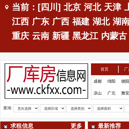
当前：[四川]
北京
河北
天津
江西
广东
广西
福建
湖北
湖
重庆
云南
新疆
黑龙江
内蒙古
首页
厂
成都
绵阳
德
凉山
广元
雅
查询:
求租信息
更多
最新推荐