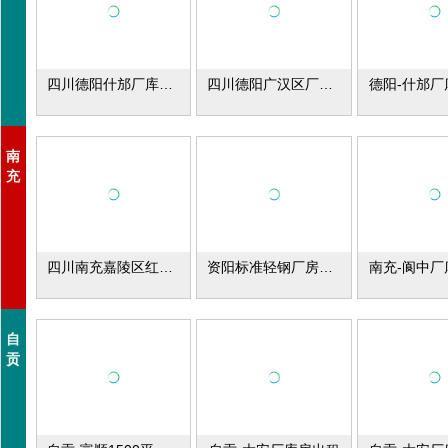
四川德阳什邡厂库房出租
四川德阳广汉区厂库房出租
德阳-什邡厂
南
充
四川南充嘉陵区红邦物流园厂库房，办公楼，场地出租
资阳标准轻钢厂房1500平方米出租
南充-阆中厂
自
贡