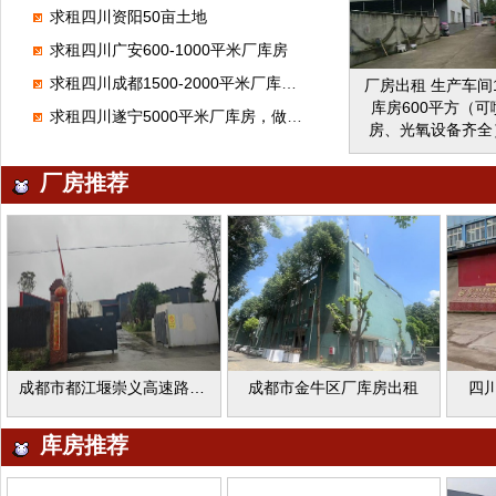
舍、职工食堂、办
求租四川资阳50亩土地
服务完善。 门槛低
可入驻，10000-2
求租四川广安600-1000平米厂库房
积大小均有，可整租
求租四川成都1500-2000平米厂库房，做木门
厂房出租 生产车间
厂房为独栋厂房
库房600平方（
全，厂区车辆进出
求租四川遂宁5000平米厂库房，做机械加工
房、光氧设备齐全
据需求配备动力设 
类家具生产厂家
业:除家具生产企
评、环评、排污等
厂房推荐
生产企业以外的
全，入住即可生产
型，尤其欢迎汽配
通方便。 联
新能源产业入驻。 
15828487186
近交通便捷，临
邑县
道、火车站、机场。
邛崃市羊安工业园
九江龙池 我有厂
想，让你的梦想从
成都市都江堰崇义高速路口厂库房出租
成都市金牛区厂库房出租
四
库房推荐