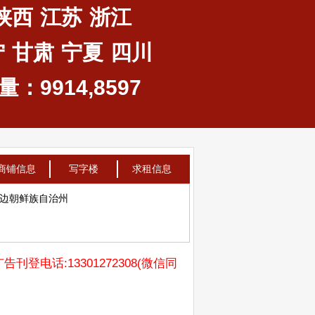
陕西
江苏
浙江
宁
甘肃
宁夏
四川
：9914,8597
商铺信息
写字楼
求租信息
边朝鲜族自治州
广告刊登电话:13301272308(微信同