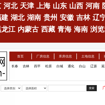
京
河北
天津
上海
山东
山西
河南
福建
湖北
湖南
贵州
安徽
吉林
辽
黑龙江
内蒙古
西藏
青海
海南
浏览量
首页
厂房信息
库房信息
土地信息
长春
吉林
四平
松原
白城
通化
白山
辽源
延
搜索