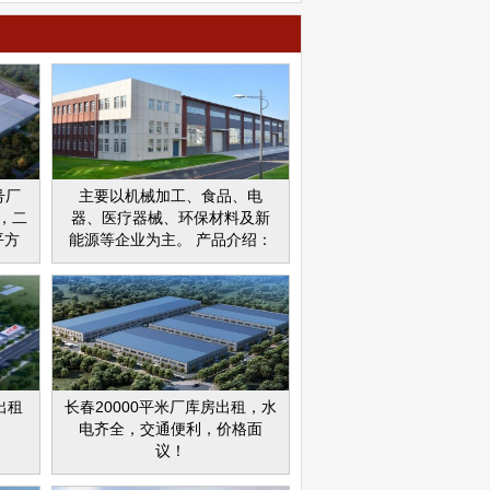
号厂
主要以机械加工、食品、电
米，二
器、医疗器械、环保材料及新
平方
能源等企业为主。 产品介绍：
50
已建成厂房分别为多层厂房、
积为
单层厂房等产品，厂房车间举
筑面积
架6米−9.4米，局部办公区3.9
面积为
米、4.2米和4.5米不等，面积区
面积
间为1000−4000㎡不等。 正在
、暖
建设的临近尚德大街产品，面
统。
积2000−3000㎡左右的，车间
出租
长春20000平米厂库房出租，水
而
举架为两层（层高均为6米）单
电齐全，交通便利，价格面
道路
侧办三层办公区；
议！
磨纳
租、