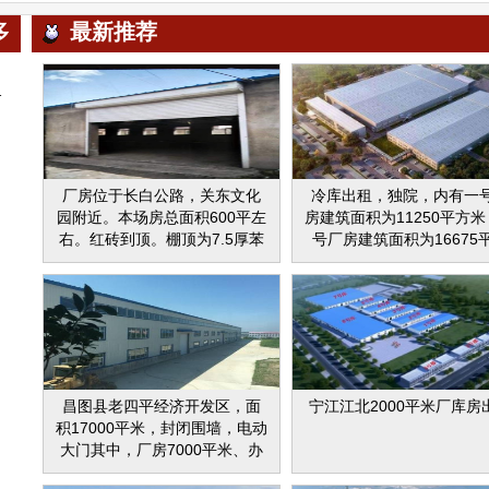
多
最新推荐
厂房位于长白公路，关东文化
冷库出租，独院，内有一
园附近。本场房总面积600平左
房建筑面积为11250平方
右。红砖到顶。棚顶为7.5厚苯
号厂房建筑面积为16675
板，地面为商业混凝土有三相
米，三号厂房建筑面积为32
电。没有供暖设施。大门宽四
平方米，四号厂房建筑面
米高三米五。可进出小型货车
16350平方米，充电间建
厢货。周围配套设施有14 0公
为280平方米，4S店建筑
交车，通往春城大街和平大
6207平方米，雨棚建筑
路，西安大路。。同时配有网
16806平方米。通水、电
吧，浴池，诊所，小吃。欢迎
气、网络、电话、监控系
昌图县老四平经济开发区，面
宁江江北2000平米厂库房
实地参观考察。
厂区内道路围绕四栋厂房
积17000平米，封闭围墙，电动
建，可承载60T以上重车，
大门其中，厂房7000平米、办
宽20米。厂房内高强度耐
公楼1000平米，装修完毕，地
米地面。可整体租用或分