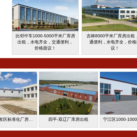
热供暖，办公桌椅等设施齐
合作，适合物流、配送中
备，保障安全厂房内有动力电
生产加工、4S店、体育建
源，10吨天吊两部，院内场地
心、教育培训机构、婚庆
宽敞
品牌店，车代理合作销售
具体事项面议。
比邻中车1000-5000平米厂库房
吉林8000平米厂库房出租
出租，水电齐全，交通便利，
通便利，水电齐全，价格
价格面议！
议！
舒兰市开发区标准化厂房租售
四平-双辽厂库房出租