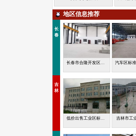
地区信息推荐
长
春
长春市合隆开发区厂库房出租
吉
林
低价出售工业区标准厂房
吉林市工