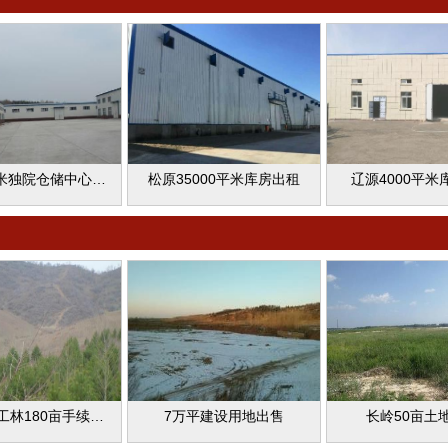
13000平米独院仓储中心出租
松原35000平米库房出租
辽源4000平米
永吉县人工林180亩手续齐全出售
7万平建设用地出售
长岭50亩土