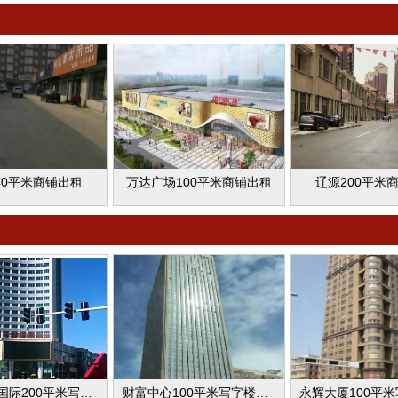
40平米商铺出租
万达广场100平米商铺出租
辽源200平米
白城创享国际200平米写字楼出租
财富中心100平米写字楼出租