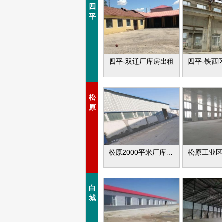
四
平
四平-双辽厂库房出租
松
原
松原2000平米厂库房出租
白
城