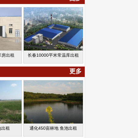
库房出租
长春10000平米常温库出租
更多
地出租
通化450亩林地 鱼池出租