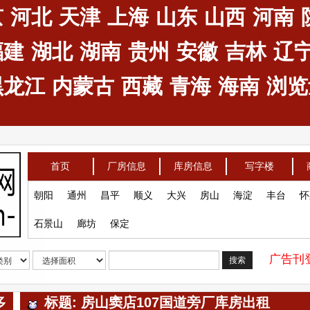
京
河北
天津
上海
山东
山西
河南
福建
湖北
湖南
贵州
安徽
吉林
辽
黑龙江
内蒙古
西藏
青海
海南
浏览量
首页
厂房信息
库房信息
写字楼
朝阳
通州
昌平
顺义
大兴
房山
海淀
丰台
怀
石景山
廊坊
保定
广告刊登
搜索
多
标题: 房山窦店107国道旁厂库房出租