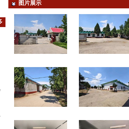
图片展示
多
具