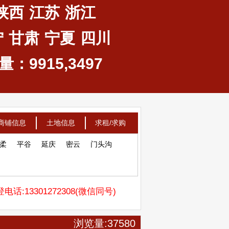
陕西
江苏
浙江
宁
甘肃
宁夏
四川
：9915,3497
商铺信息
土地信息
求租/求购
柔
平谷
延庆
密云
门头沟
电话:13301272308(微信同号)
浏览量:37580