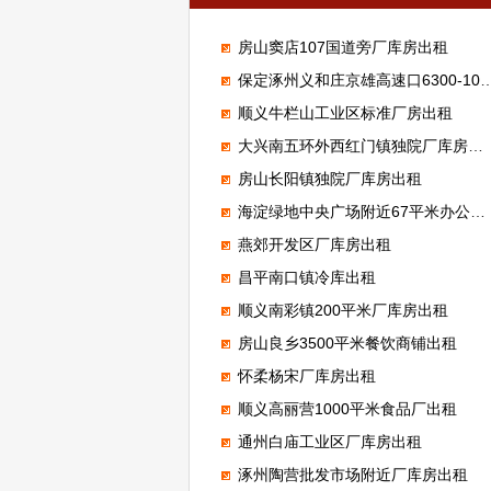
房山窦店107国道旁厂库房出租
保定涿州义和庄京雄高速口6300-100000平米标准高台库出租
顺义牛栏山工业区标准厂房出租
大兴南五环外西红门镇独院厂库房出租
房山长阳镇独院厂库房出租
海淀绿地中央广场附近67平米办公室出租
燕郊开发区厂库房出租
昌平南口镇冷库出租
顺义南彩镇200平米厂库房出租
房山良乡3500平米餐饮商铺出租
怀柔杨宋厂库房出租
顺义高丽营1000平米食品厂出租
通州白庙工业区厂库房出租
涿州陶营批发市场附近厂库房出租