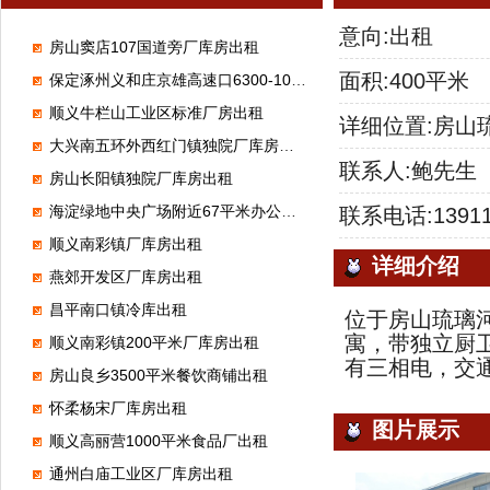
意向:出租
房山窦店107国道旁厂库房出租
面积:400平米
保定涿州义和庄京雄高速口6300-100000平米标准高台库出租
顺义牛栏山工业区标准厂房出租
详细位置:房山
大兴南五环外西红门镇独院厂库房出租
联系人:鲍先生
房山长阳镇独院厂库房出租
海淀绿地中央广场附近67平米办公室出租
联系电话:139114
顺义南彩镇厂库房出租
详细介绍
燕郊开发区厂库房出租
昌平南口镇冷库出租
位于房山琉璃
寓，带独立厨
顺义南彩镇200平米厂库房出租
有三相电，交
房山良乡3500平米餐饮商铺出租
怀柔杨宋厂库房出租
图片展示
顺义高丽营1000平米食品厂出租
通州白庙工业区厂库房出租