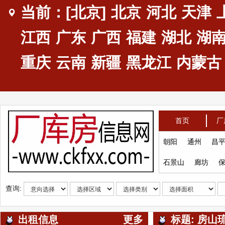
当前：[北京]
北京
河北
天津
江西
广东
广西
福建
湖北
湖
重庆
云南
新疆
黑龙江
内蒙古
首页
厂
朝阳
通州
昌
石景山
廊坊
查询:
出租信息
更多
标题: 房