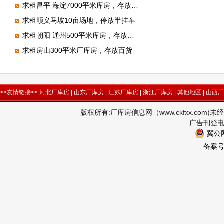
求租昌平 海淀7000平米库房，存放电子产品
求租顺义马坡10亩场地，停放半挂车
求租朝阳 通州500平米库房，存放狗粮
求租房山300平米厂库房，存放百货
>>友情链接<<
河北厂库房
|
山东厂库房
|
江苏厂库房
|
浙江厂库房
|
其他地区
|
山西厂
版权所有:厂库房信息网（www.ckfxx.co
广告刊登电话
冀公网
备案号