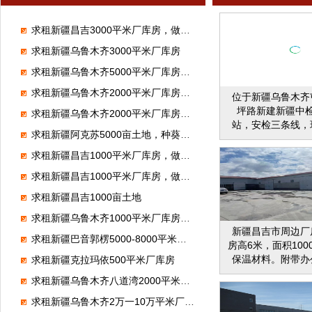
求租新疆昌吉3000平米厂库房，做保温板
求租新疆乌鲁木齐3000平米厂库房
求租新疆乌鲁木齐5000平米厂库房，存放采棉机
求租新疆乌鲁木齐2000平米厂库房，做保温板
位于新疆乌鲁木齐
坪路新建新疆中
求租新疆乌鲁木齐2000平米厂库房，生产卫生纸
站，安检三条线，
求租新疆阿克苏5000亩土地，种葵花籽
条线，自建建办公
1500平，车间70
求租新疆昌吉1000平米厂库房，做烘干
地27000租赁，
求租新疆昌吉1000平米厂库房，做充电站
因本人要回内地
售，水电齐全，交
求租新疆昌吉1000亩土地
格面议
求租新疆乌鲁木齐1000平米厂库房，做商超配送
新疆昌吉市周边厂
求租新疆巴音郭楞5000-8000平米厂库房，做pvc管
房高6米，面积10
保温材料。附带办
求租新疆克拉玛依500平米厂库房
区约400平米，厂
求租新疆乌鲁木齐八道湾2000平米厂库房，存放设备
大6亩左右，全部
面。带变压器一座
求租新疆乌鲁木齐2万一10万平米厂库房，做铝模板