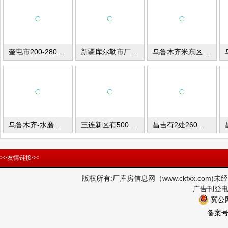
奎屯市200-2800平米厂库房出租
新疆库尔勒市厂房出租
乌鲁木齐米东区厂库房出租出售
乌鲁木齐-水磨沟 厂库房出租
三连新区有500平方厂房对外出租
昌吉有2处260平米小库房出租
>>友情链接<<
版权所有:厂库房信息网（www.ckfxx.co
广告刊登电话
冀公网
备案号