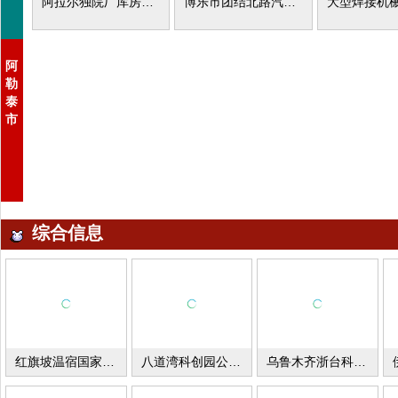
阿拉尔独院厂库房出租
博乐市团结北路汽车修理厂出售
阿
勒
泰
市
综合信息
红旗坡温宿国家农业园区冷库出租
八道湾科创园公寓写字楼厂库房出租
乌鲁木齐浙台科创园厂房出租