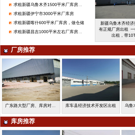
版色选机，空压机
求租新疆乌鲁木齐1500平米厂库房，做建材
比重计机，清凉机
子，打瓜子，葵花
求租新疆伊宁市3000平米厂库房
及加工。地处交通
求租新疆喀什600平米厂库房，做仓储
新疆乌鲁木齐经济
理位置优越，设备
有正规厂房出租 一
可立即生产。
求租新疆昌吉1000平米左右厂库房，做金属回收
出租，带10
话:13565647
厂房推荐
广东路大型厂房、库房对外出租
库车县经济技术开发区出租
库房推荐