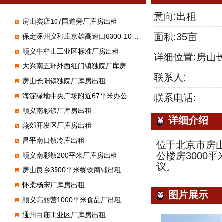
意向:出租
房山窦店107国道旁厂库房出租
面积:35亩
保定涿州义和庄京雄高速口6300-100000平米标准高台库出租
顺义牛栏山工业区标准厂房出租
详细位置:房山
大兴南五环外西红门镇独院厂库房出租
联系人:
房山长阳镇独院厂库房出租
海淀绿地中央广场附近67平米办公室出租
联系电话:
顺义南彩镇厂库房出租
详细介绍
燕郊开发区厂库房出租
昌平南口镇冷库出租
位于北京市房山
公楼房300
顺义南彩镇200平米厂库房出租
议。
房山良乡3500平米餐饮商铺出租
怀柔杨宋厂库房出租
图片展示
顺义高丽营1000平米食品厂出租
通州白庙工业区厂库房出租