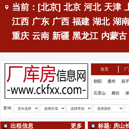
当前：[北京]
北京
河北
天津
江西
广东
广西
福建
湖北
湖
重庆
云南
新疆
黑龙江
内蒙古
首页
厂
朝阳
通州
昌
石景山
廊坊
查询:
出租信息
更多
标题: 房