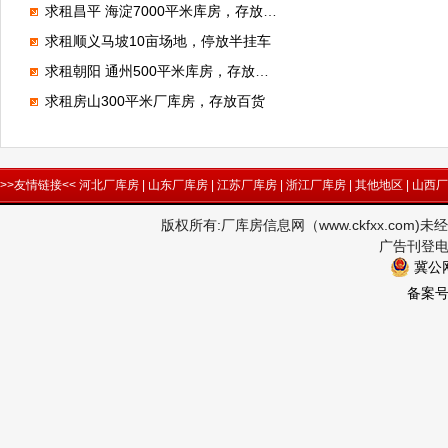
求租昌平 海淀7000平米库房，存放电子产品
求租顺义马坡10亩场地，停放半挂车
求租朝阳 通州500平米库房，存放狗粮
求租房山300平米厂库房，存放百货
>>友情链接<<
河北厂库房
|
山东厂库房
|
江苏厂库房
|
浙江厂库房
|
其他地区
|
山西厂
版权所有:厂库房信息网（www.ckfxx.co
广告刊登电话
冀公网
备案号