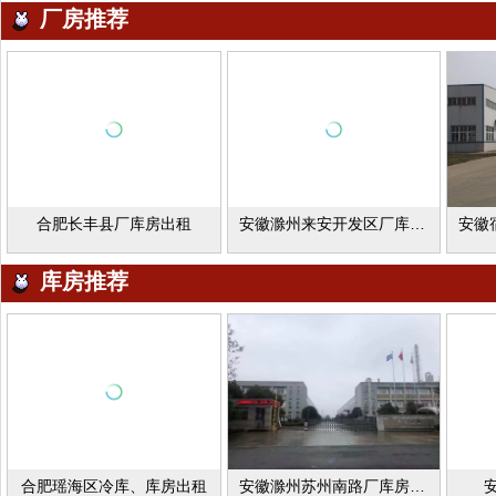
格面议
厂房推荐
庆市宜秀区大桥街
号8号新能源产业园
米厂库房出租，有
宿房，水电齐全，
价格面议
合肥长丰县厂库房出租
安徽滁州来安开发区厂库房出租
库房推荐
合肥瑶海区冷库、库房出租
安徽滁州苏州南路厂库房出租