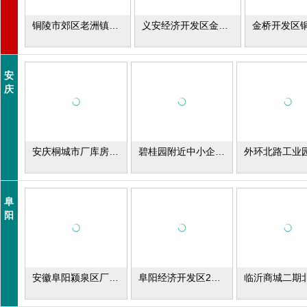
铜陵市郊区老洲镇南埂组江堤公路旁边5层楼出租出售
义安经济开发区金桥工业园精华小微基地厂房出租
安
庆
安庆桐城市厂库房出租
碧桂园附近中小企业孵化中心厂房
阜
阳
安徽阜阳颍泉区厂库房出租
阜阳经济开发区2200平米办公楼出租