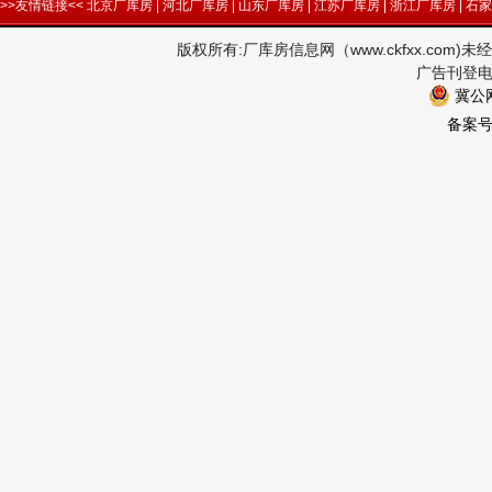
>>友情链接<<
北京厂库房
|
河北厂库房
|
山东厂库房
|
江苏厂库房
|
浙江厂库房
|
石家
版权所有:厂库房信息网（www.ckfxx.co
广告刊登电话
冀公网
备案号