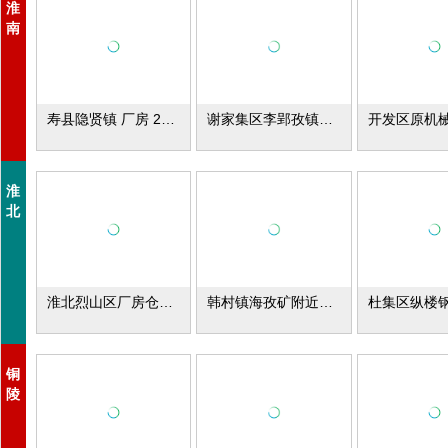
淮
南
寿县隐贤镇 厂房 2200平方平米
谢家集区李郢孜镇工业园厂房
淮
北
淮北烈山区厂房仓库出租
韩村镇海孜矿附近厂院出租1500平米
铜
陵