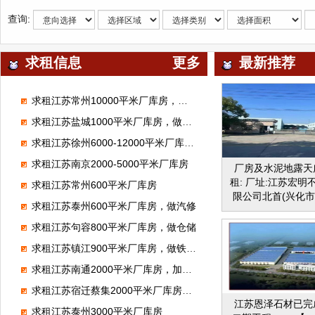
查询:
求租信息
更多
最新推荐
求租江苏常州10000平米厂库房，做仓储
求租江苏盐城1000平米厂库房，做塑料加工
求租江苏徐州6000-12000平米厂库房，做食品厂
求租江苏南京2000-5000平米厂库房
厂房及水泥地露天
租: 厂址:江苏宏
求租江苏常州600平米厂库房
限公司北首(兴化
求租江苏泰州600平米厂库房，做汽修
园区同心路西侧) 
亩,其中厂房两幢约6
求租江苏句容800平米厂库房，做仓储
(内有行车5-10吨
求租江苏镇江900平米厂库房，做铁皮加工
办公大楼一幢四层.1
职工宿舍约500m
求租江苏南通2000平米厂库房，加工绣花
约500m2，水
求租江苏宿迁蔡集2000平米厂库房，存放瓷砖
14000m2，400
江苏恩泽石材已完
台、现整体对外出
求租江苏泰州3000平米厂库房