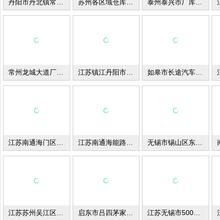
丹阳市丹北镇常麓工业园厂库房出售
苏州各区域仓库资源招租
泰州泰兴市厂库房出租
常州龙城大道厂房出租
江苏镇江丹阳市厂库房出租
如皋市长途汽车向南厂库房出租
江苏南通海门区厂库房出租
江苏南通海能路厂库房出租
无锡市锡山区东港镇创业路库房出租
江苏苏州吴江区厂库房出租
启东市吕四茅家港派出所东隔壁厂库房出租
江苏无锡市500平米厂库房出租