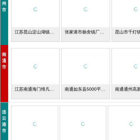
州
市
江苏昆山淀山湖镇厂库房出租
张家港市杨舍镇厂库房出租
南
通
市
江苏南通海门缔凡蚕丝创意园厂库房出租
南通如东县5000平米厂库房出租
连
云
港
市