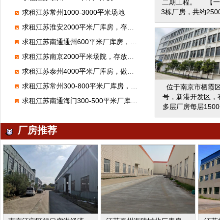
二期工程。 【一
租。地理位置佳,交
3栋厂房，共约250
求租江苏常州1000-3000平米场地
者面议
已全部招商完成入
求租江苏淮安2000平米厂库房，存放饮料
三层和大食堂，共
间，部分入住。
求租江苏南通通州600平米厂库房，生产被子
程】：约12000方
求租江苏南京2000平米场院，存放建筑材料
工，正在火热招商
工程1】： 3000
求租江苏泰州4000平米厂库房，做装修材料
舍办公楼。此300
求租江苏常州300-800平米厂库房，做医疗器械
位于南京市栖霞区
是从公司南大门进
号，新港开发区，有
一块；四层宿舍办
求租江苏南通海门300-500平米厂库房，做直播间
多层厂房每层150
南大门进入的
价4500万，另有9
厂房出租0.9元/平
厂房推荐
用地，水电齐全，
价格面议