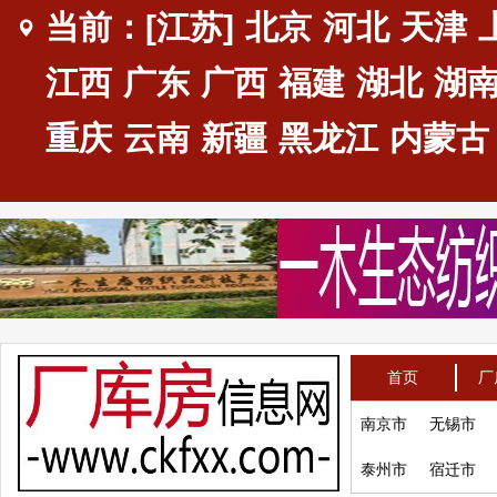
当前：[江苏]
北京
河北
天津
江西
广东
广西
福建
湖北
湖
重庆
云南
新疆
黑龙江
内蒙古
首页
厂
南京市
无锡市
泰州市
宿迁市