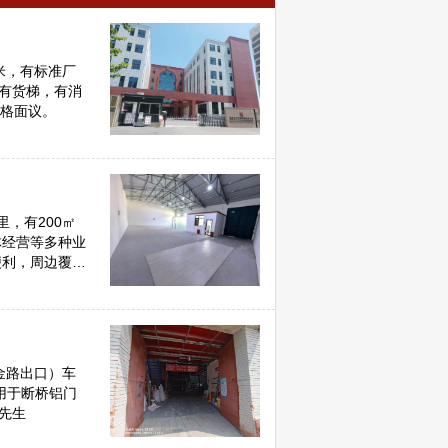
平米，有标准厂
，有货梯，有消
价格面议。
，有200㎡
体经营等多种业
便利，周边覆盖
3582
乐先生