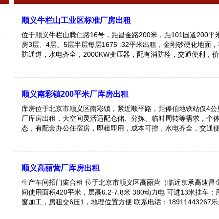
顺义牛栏山工业区标准厂房出租
位于顺义牛栏山腾仁路16号，距昌金路200米，距101国道200
房3层、4层、5层半层每层1675 .32平米出租，金刚砂硬化地面
防通道，水电齐全，2000KW变压器，配有消防栓，交通便利，
顺义南彩镇200平米厂库房出租
库房位于北京市顺义区南彩镇，紧近顺平路，距俸伯地铁站仅4公里
厂库房出租，大空间灵活适配仓储、分拣、临时周转等需求，个
态，有配套办公住宿房，即租即用，成本可控，水电齐全，交通
多条公交线路，货车进出无阻碍，价格面议。 备注：库房为自家闲置资产，无
中介费！性价比远超周边同类型仓库，欢迎实地考察对比！1391068
顺义高丽营厂库房出租
生产车间招门窗合租 位于北京市顺义区高丽营（临近京承高速昌金路出口）车
间使用面积420平米，层高6.2-7.8米 380动力电 可进13米挂车：用于断桥铝门
窗加工，房租交6压1，地理位置方便 联系电话：18911443267