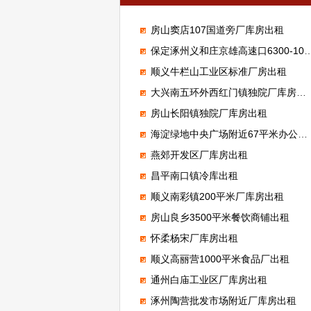
房山窦店107国道旁厂库房出租
保定涿州义和庄京雄高速口6300-100000平米标准高台库出租
顺义牛栏山工业区标准厂房出租
大兴南五环外西红门镇独院厂库房出租
房山长阳镇独院厂库房出租
海淀绿地中央广场附近67平米办公室出租
燕郊开发区厂库房出租
昌平南口镇冷库出租
顺义南彩镇200平米厂库房出租
房山良乡3500平米餐饮商铺出租
怀柔杨宋厂库房出租
顺义高丽营1000平米食品厂出租
通州白庙工业区厂库房出租
涿州陶营批发市场附近厂库房出租