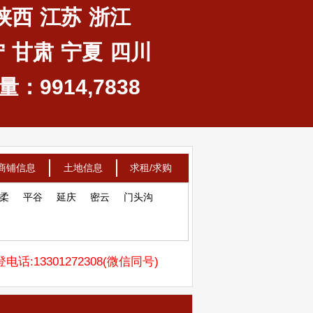
陕西
江苏
浙江
宁
甘肃
宁夏
四川
：9914,7838
商铺信息
土地信息
求租/求购
柔
平谷
延庆
密云
门头沟
电话:13301272308(微信同号)