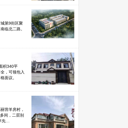
城第9街区聚
，南临北二路。
积340平
齐全，可领包入
价格面议。
高丽营羊房村，
0多间，二层别
李先