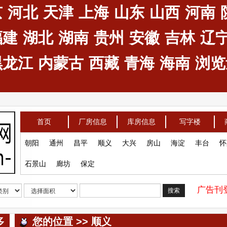
京
河北
天津
上海
山东
山西
河南
福建
湖北
湖南
贵州
安徽
吉林
辽
黑龙江
内蒙古
西藏
青海
海南
浏览量
首页
厂房信息
库房信息
写字楼
朝阳
通州
昌平
顺义
大兴
房山
海淀
丰台
怀
石景山
廊坊
保定
广告刊登
搜索
多
您的位置 >> 顺义