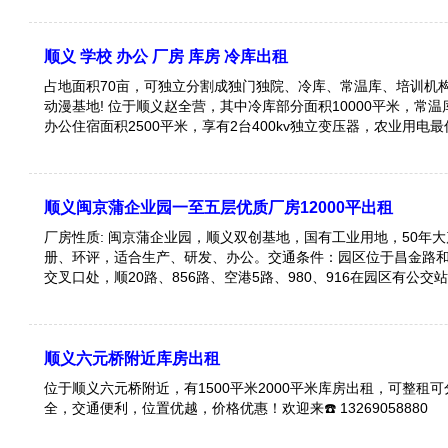
顺义 学校 办公 厂房 库房 冷库出租
占地面积70亩，可独立分割成独门独院、冷库、常温库、培训机
动漫基地! 位于顺义赵全营，其中冷库部分面积10000平米，常温库3000平米，
办公住宿面积2500平米，享有2台400kv独立变压器，农业用电
天独厚的地理位置，坐拥京承高速、六环高速、机场高速、京平
大车进入顺畅，规划手续配套齐全，国有工业用地，稳定不拆迁
定制服务！针对客户大小进行分割，不限制租赁，
顺义闽京蒲企业园一至五层优质厂房12000平出租
厂房性质: 闽京蒲企业园，顺义双创基地，国有工业用地，50年
册、环评，适合生产、研发、办公。交通条件：园区位于昌金路和G
交叉口处，顺20路、856路、空港5路、980、916在园区有公交
高速8公里，距六环路3分钟车程，距机场高速20分钟车程。配套
超市、银行、宿舍、停车位、物业提供一站式服务。入园企业：
仪器仪表、航空航天、新能源、医疗器械生产及销售、生物医药
械设备、消防设备、环保设备、环境工程、精密仪器仪表、电子
顺义六元桥附近库房出租
位于顺义六元桥附近，有1500平米2000平米库房出租，可整租
全，交通便利，位置优越，价格优惠！欢迎来☎️ 13269058880