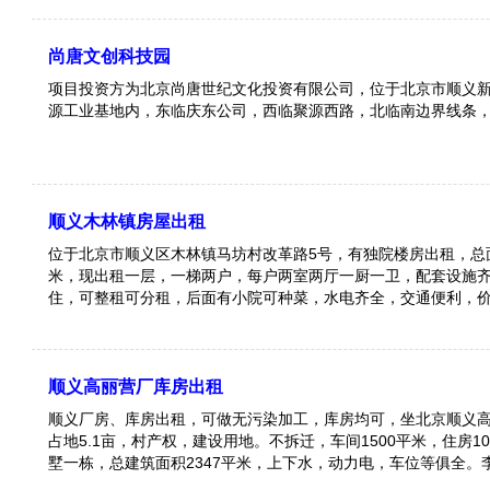
尚唐文创科技园
项目投资方为北京尚唐世纪文化投资有限公司，位于北京市顺义新
源工业基地内，东临庆东公司，西临聚源西路，北临南边界线条
顺义木林镇房屋出租
位于北京市顺义区木林镇马坊村改革路5号，有独院楼房出租，总面
米，现出租一层，一梯两户，每户两室两厅一厨一卫，配套设施
住，可整租可分租，后面有小院可种菜，水电齐全，交通便利，
顺义高丽营厂库房出租
顺义厂房、库房出租，可做无污染加工，库房均可，坐北京顺义
占地5.1亩，村产权，建设用地。不拆迁，车间1500平米，住房1
墅一栋，总建筑面积2347平米，上下水，动力电，车位等俱全。
生:13366618900