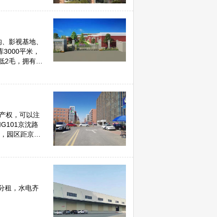
构、影视基地、
最低2毛，拥有得
高速交通便利，
，可个性化冷库
大产权，可以注
101京沈路
站，园区距京承
齐全：餐厅、
检测、实验室、
生产及研发、机
产品等。
可分租，水电齐