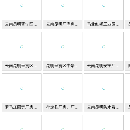
云南昆明晋宁区厂库房出租
云南昆明厂库房出租
马龙红桥工业园区厂房出租
云南昆明呈贡区厂库房出租
昆明呈贡区中豪新册产业城火腿厂房转让
云南昆明安宁厂库房出租
罗马庄园旁厂房 仓库
牟定县厂房、厂地出租
云南昆明防水卷材厂出租出售