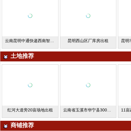
云南昆明中通快递西南智能科技电商产业园库房出租
昆明西山区厂库房出租
土地推荐
红河大道旁20亩场地出租
云南省玉溪市华宁县300亩耕地出租
商铺推荐