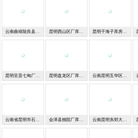
云南曲靖陆良县南大桥厂库房出租
昆明西山区厂库房出租
昆明干海子库房出租
昆明呈贡七甸厂库房出租
昆明盘龙区厂库房出租
云南昆明五华区机车场地出租
云南省昆明市石林县厂库房出租
会泽县独院厂库房出租
云南昆明东郊大石坝厂库房出租