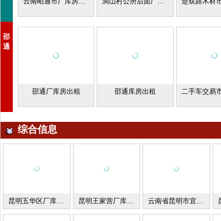
云南昭通市厂库房出租
洞山村公所后面厂房1000平米
邵
通
邵通厂库房出租
邵通库房出租
综合信息
昆明五华区厂库房出租
昆明王家营厂库房出租
云南省昆明市宜良县7300平厂库房出租