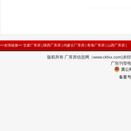
>>友情链接<<
甘肃厂库房
|
陕西厂库房
|
内蒙古厂库房
|
青海厂库房
|
山西厂库房
|
版权所有:厂库房信息网（www.ckfxx.co
广告刊登电话
冀公网
备案号