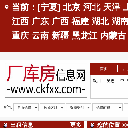
当前：[宁夏]
北京
河北
天津
江西
广东
广西
福建
湖北
湖
重庆
云南
新疆
黑龙江
内蒙古
首页
厂
银川
吴忠
中
查询:
出租信息
更多
您的位置 >