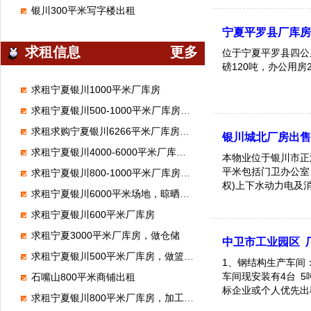
银川300平米写字楼出租
宁夏平罗县厂库
求租信息
更多
位于宁夏平罗县四公
磅120吨，办公用
求租宁夏银川1000平米厂库房
求租宁夏银川500-1000平米厂库房，做汽修厂
求租求购宁夏银川6266平米厂库房，做体育馆
银川城北厂房出售 
求租宁夏银川4000-6000平米厂库房，做混泥土制品
本物业位于银川市正源
平米包括门卫办公室
求租宁夏银川800-1000平米厂库房，做化工离心泵维修
权)上下水动力电及
求租宁夏银川6000平米场地，晾晒饲料
或地上20 米地下5
有意者来电!
求租宁夏银川600平米厂库房
求租宁夏3000平米厂库房，做仓储
中卫市工业园区 
求租宁夏银川500平米厂库房，做篮球馆
1、钢结构生产车间：
车间现安装有4台 5吨的行车，水
石嘴山800平米商铺出租
标企业或个人优先出租。 4、本厂区环境整洁，交通便利。有意
求租宁夏银川800平米厂库房，加工豆腐
地考察，详谈。