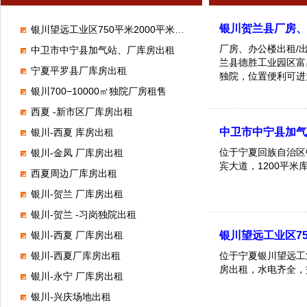
银川贺兰县厂房
银川望远工业区750平米2000平米厂库房出租
厂房、办公楼出租/
中卫市中宁县加气站、厂库房出租
兰县德胜工业园区富昌
宁夏平罗县厂库房出租
独院，位置便利可进
银川700−10000㎡独院厂房租售
西夏 -新市区厂库房出租
中卫市中宁县加
银川-西夏 库房出租
位于宁夏回族自治区
银川-金凤 厂库房出租
宾大道，1200平
西夏周边厂库房出租
银川-贺兰 厂库房出租
银川-贺兰 -习岗独院出租
银川-西夏 厂库房出租
银川望远工业区75
银川-西夏厂库房出租
位于宁夏银川望远工
房出租，水电齐全，
银川-永宁 厂库房出租
银川-兴庆场地出租