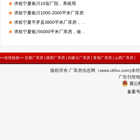
求租宁夏银川10亩厂院，养殖用
求租宁夏银川1000-2000平米厂库房
求租宁夏平罗县3800平米厂库房，做仓储
求租宁夏银川6000平米厂库房，做钢结构
>>友情链接<<
甘肃厂库房
|
陕西厂库房
|
内蒙古厂库房
|
青海厂库房
|
山西厂库房
|
版权所有:厂库房信息网（www.ckfxx.co
广告刊登电话
冀公网
备案号