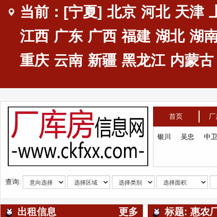
当前：[宁夏]
北京
河北
天津
江西
广东
广西
福建
湖北
湖
重庆
云南
新疆
黑龙江
内蒙古
首页
厂
银川
吴忠
中
查询:
出租信息
更多
标题: 惠