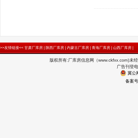
>>友情链接<<
甘肃厂库房
|
陕西厂库房
|
内蒙古厂库房
|
青海厂库房
|
山西厂库房
|
版权所有:厂库房信息网（www.ckfxx.co
广告刊登电话
冀公网
备案号