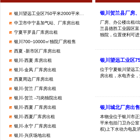
银川贺兰县厂房
银川望远工业区750平米2000平米厂库房出租
厂房、办公楼出租/
中卫市中宁县加气站、厂库房出租
兰县德胜工业园区富昌
宁夏平罗县厂库房出租
独院，位置便利可进
银川700−10000㎡独院厂房租售
西夏 -新市区厂库房出租
银川望远工业区75
银川-西夏 库房出租
位于宁夏银川望远工
银川-金凤 厂库房出租
房出租，水电齐全，
西夏周边厂库房出租
银川-贺兰 厂库房出租
银川-贺兰 -习岗独院出租
银川-西夏 厂库房出租
银川城北厂房出售 
银川-西夏厂库房出租
本物业位于银川市正源
平米包括门卫办公室
银川-永宁 厂库房出租
权)上下水动力电及
银川-兴庆场地出租
或地上20 米地下5