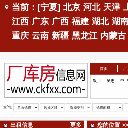
当前：[宁夏]
北京
河北
天津
江西
广东
广西
福建
湖北
湖
重庆
云南
新疆
黑龙江
内蒙古
首页
厂
银川
吴忠
中
查询:
出租信息
更多
您的位置 >