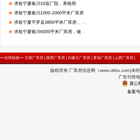
求租宁夏银川10亩厂院，养殖用
求租宁夏银川1000-2000平米厂库房
求租宁夏平罗县3800平米厂库房，做仓储
求租宁夏银川6000平米厂库房，做钢结构
>>友情链接<<
甘肃厂库房
|
陕西厂库房
|
内蒙古厂库房
|
青海厂库房
|
山西厂库房
|
版权所有:厂库房信息网（www.ckfxx.co
广告刊登电话
冀公网
备案号