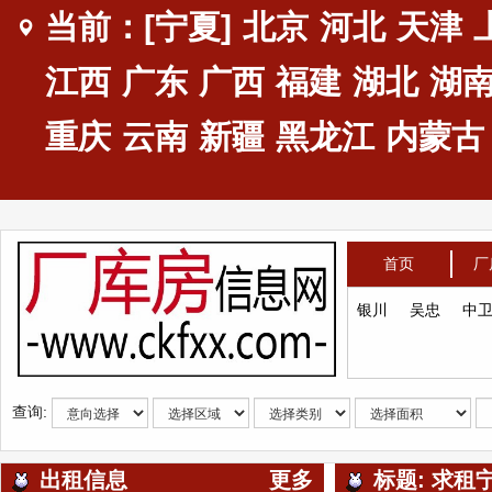
当前：[宁夏]
北京
河北
天津
江西
广东
广西
福建
湖北
湖
重庆
云南
新疆
黑龙江
内蒙古
首页
厂
银川
吴忠
中
查询:
出租信息
更多
标题: 求租