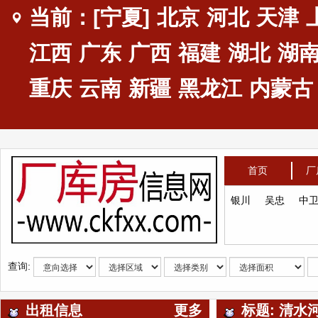
当前：[宁夏]
北京
河北
天津
江西
广东
广西
福建
湖北
湖
重庆
云南
新疆
黑龙江
内蒙古
首页
厂
银川
吴忠
中
查询:
出租信息
更多
标题: 清水