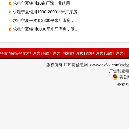
求租宁夏银川10亩厂院，养殖用
求租宁夏银川1000-2000平米厂库房
求租宁夏平罗县3800平米厂库房，做仓储
求租宁夏银川6000平米厂库房，做钢结构
>>友情链接<<
甘肃厂库房
|
陕西厂库房
|
内蒙古厂库房
|
青海厂库房
|
山西厂库房
|
版权所有:厂库房信息网（www.ckfxx.co
广告刊登电话
冀公网
备案号