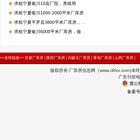
求租宁夏银川10亩厂院，养殖用
求租宁夏银川1000-2000平米厂库房
求租宁夏平罗县3800平米厂库房，做仓储
求租宁夏银川6000平米厂库房，做钢结构
>>友情链接<<
甘肃厂库房
|
陕西厂库房
|
内蒙古厂库房
|
青海厂库房
|
山西厂库房
|
版权所有:厂库房信息网（www.ckfxx.co
广告刊登电话
冀公网
备案号