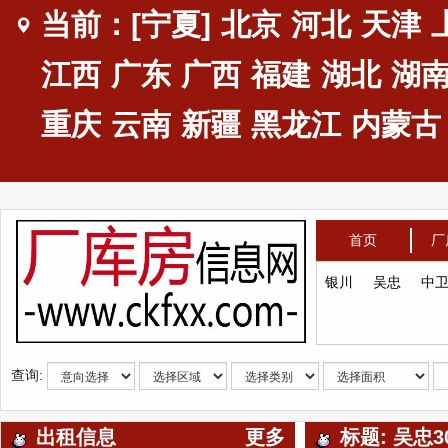
当前：[宁夏]
北京
河北
天津
江西
广东
广西
福建
湖北
湖
重庆
云南
新疆
黑龙江
内蒙古
首页
厂
银川
吴忠
中
查询:
出租信息
更多
标题: 吴忠